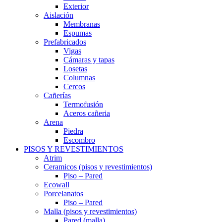
Exterior
Aislación
Membranas
Espumas
Prefabricados
Vigas
Cámaras y tapas
Losetas
Columnas
Cercos
Cañerías
Termofusión
Aceros cañeria
Arena
Piedra
Escombro
PISOS Y REVESTIMIENTOS
Atrim
Ceramicos (pisos y revestimientos)
Piso – Pared
Ecowall
Porcelanatos
Piso – Pared
Malla (pisos y revestimientos)
Pared (malla)