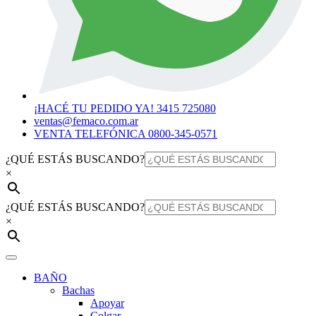
¡HACÉ TU PEDIDO YA! 3415 725080
ventas@femaco.com.ar
VENTA TELEFÓNICA 0800-345-0571
¿QUÉ ESTÁS BUSCANDO?
×
¿QUÉ ESTÁS BUSCANDO?
×
BAÑO
Bachas
Apoyar
Colgar