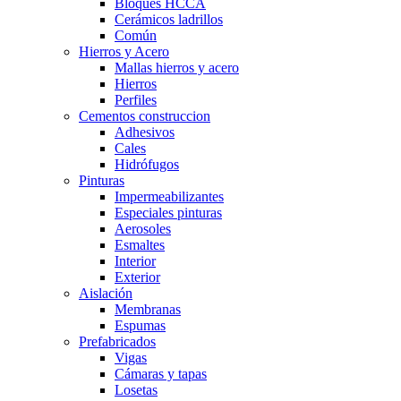
Bloques HCCA
Cerámicos ladrillos
Común
Hierros y Acero
Mallas hierros y acero
Hierros
Perfiles
Cementos construccion
Adhesivos
Cales
Hidrófugos
Pinturas
Impermeabilizantes
Especiales pinturas
Aerosoles
Esmaltes
Interior
Exterior
Aislación
Membranas
Espumas
Prefabricados
Vigas
Cámaras y tapas
Losetas