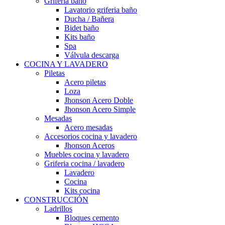
Grifería baño
Lavatorio griferia baño
Ducha / Bañera
Bidet baño
Kits baño
Spa
Válvula descarga
COCINA Y LAVADERO
Piletas
Acero piletas
Loza
Jhonson Acero Doble
Jhonson Acero Simple
Mesadas
Acero mesadas
Accesorios cocina y lavadero
Jhonson Aceros
Muebles cocina y lavadero
Griferia cocina / lavadero
Lavadero
Cocina
Kits cocina
CONSTRUCCIÓN
Ladrillos
Bloques cemento