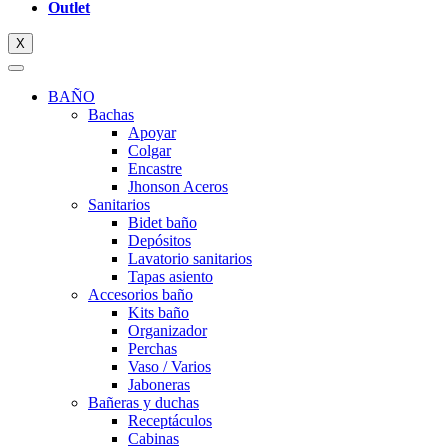
Outlet
X
BAÑO
Bachas
Apoyar
Colgar
Encastre
Jhonson Aceros
Sanitarios
Bidet baño
Depósitos
Lavatorio sanitarios
Tapas asiento
Accesorios baño
Kits baño
Organizador
Perchas
Vaso / Varios
Jaboneras
Bañeras y duchas
Receptáculos
Cabinas