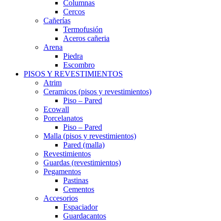
Columnas
Cercos
Cañerías
Termofusión
Aceros cañeria
Arena
Piedra
Escombro
PISOS Y REVESTIMIENTOS
Atrim
Ceramicos (pisos y revestimientos)
Piso – Pared
Ecowall
Porcelanatos
Piso – Pared
Malla (pisos y revestimientos)
Pared (malla)
Revestimientos
Guardas (revestimientos)
Pegamentos
Pastinas
Cementos
Accesorios
Espaciador
Guardacantos