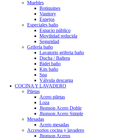
Muebles
Botiquines
Vanitory
Espejos
Especiales baño
Espacio público
Movilidad reducida
Seguridad
Grifería baño
Lavatorio griferia baño
Ducha / Bañera
Bidet baño
Kits baño
Spa
Válvula descarga
COCINA Y LAVADERO
Piletas
Acero piletas
Loza
Jhonson Acero Doble
Jhonson Acero Simple
Mesadas
Acero mesadas
Accesorios cocina y lavadero
Jhonson Aceros