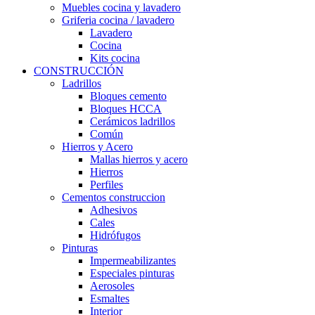
Muebles cocina y lavadero
Griferia cocina / lavadero
Lavadero
Cocina
Kits cocina
CONSTRUCCIÓN
Ladrillos
Bloques cemento
Bloques HCCA
Cerámicos ladrillos
Común
Hierros y Acero
Mallas hierros y acero
Hierros
Perfiles
Cementos construccion
Adhesivos
Cales
Hidrófugos
Pinturas
Impermeabilizantes
Especiales pinturas
Aerosoles
Esmaltes
Interior