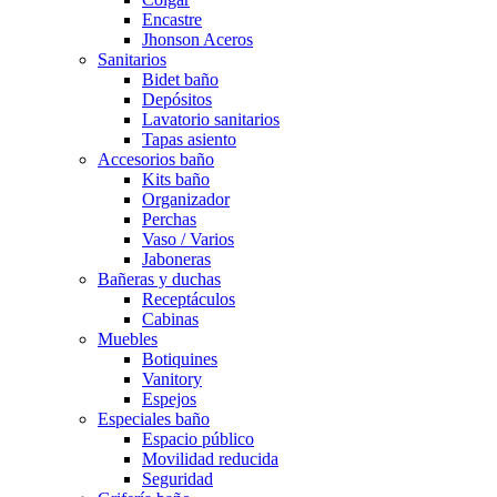
Encastre
Jhonson Aceros
Sanitarios
Bidet baño
Depósitos
Lavatorio sanitarios
Tapas asiento
Accesorios baño
Kits baño
Organizador
Perchas
Vaso / Varios
Jaboneras
Bañeras y duchas
Receptáculos
Cabinas
Muebles
Botiquines
Vanitory
Espejos
Especiales baño
Espacio público
Movilidad reducida
Seguridad