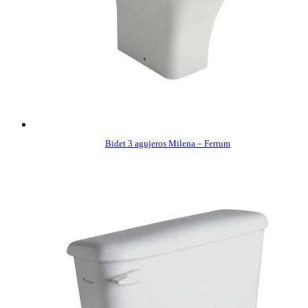
Bidet 3 agujeros Milena – Ferrum
COMPRAR