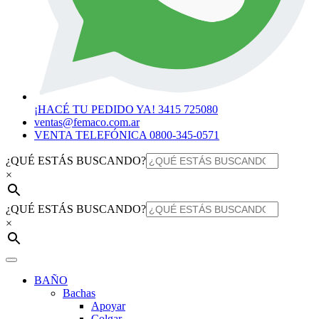
¡HACÉ TU PEDIDO YA! 3415 725080
ventas@femaco.com.ar
VENTA TELEFÓNICA 0800-345-0571
¿QUÉ ESTÁS BUSCANDO?
×
¿QUÉ ESTÁS BUSCANDO?
×
BAÑO
Bachas
Apoyar
Colgar