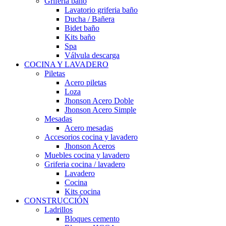
Grifería baño
Lavatorio griferia baño
Ducha / Bañera
Bidet baño
Kits baño
Spa
Válvula descarga
COCINA Y LAVADERO
Piletas
Acero piletas
Loza
Jhonson Acero Doble
Jhonson Acero Simple
Mesadas
Acero mesadas
Accesorios cocina y lavadero
Jhonson Aceros
Muebles cocina y lavadero
Griferia cocina / lavadero
Lavadero
Cocina
Kits cocina
CONSTRUCCIÓN
Ladrillos
Bloques cemento