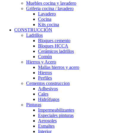
Muebles cocina y lavadero
Griferia cocina / lavadero
Lavadero
Cocina
Kits cocina
CONSTRUCCIÓN
Ladrillos
Bloques cemento
Bloques HCCA
Cerámicos ladrillos
Común
Hierros y Acero
Mallas hierros y acero
Hierros
Perfiles
Cementos construccion
Adhesivos
Cales
Hidrófugos
Pinturas
Impermeabilizantes
Especiales pinturas
Aerosoles
Esmaltes
Interior