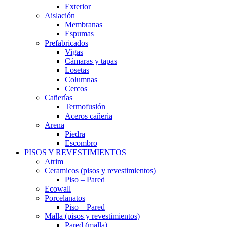
Exterior
Aislación
Membranas
Espumas
Prefabricados
Vigas
Cámaras y tapas
Losetas
Columnas
Cercos
Cañerías
Termofusión
Aceros cañeria
Arena
Piedra
Escombro
PISOS Y REVESTIMIENTOS
Atrim
Ceramicos (pisos y revestimientos)
Piso – Pared
Ecowall
Porcelanatos
Piso – Pared
Malla (pisos y revestimientos)
Pared (malla)