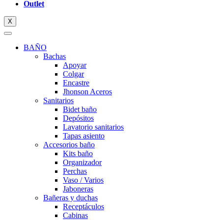
Outlet
X
BAÑO
Bachas
Apoyar
Colgar
Encastre
Jhonson Aceros
Sanitarios
Bidet baño
Depósitos
Lavatorio sanitarios
Tapas asiento
Accesorios baño
Kits baño
Organizador
Perchas
Vaso / Varios
Jaboneras
Bañeras y duchas
Receptáculos
Cabinas