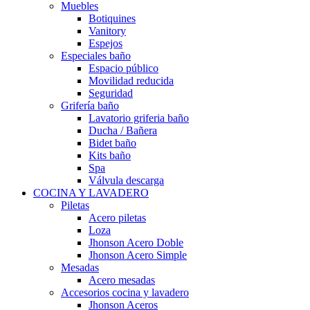
Muebles
Botiquines
Vanitory
Espejos
Especiales baño
Espacio público
Movilidad reducida
Seguridad
Grifería baño
Lavatorio griferia baño
Ducha / Bañera
Bidet baño
Kits baño
Spa
Válvula descarga
COCINA Y LAVADERO
Piletas
Acero piletas
Loza
Jhonson Acero Doble
Jhonson Acero Simple
Mesadas
Acero mesadas
Accesorios cocina y lavadero
Jhonson Aceros