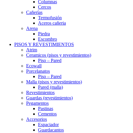
Columnas
Cercos
Cañerías
Termofusión
Aceros cañeria
Arena
Piedra
Escombro
PISOS Y REVESTIMIENTOS
Atrim
Ceramicos (pisos y revestimientos)
Piso – Pared
Ecowall
Porcelanatos
Piso – Pared
Malla (pisos y revestimientos)
Pared (malla)
Revestimientos
Guardas (revestimientos)
Pegamentos
Pastinas
Cementos
Accesorios
Espaciador
Guardacantos