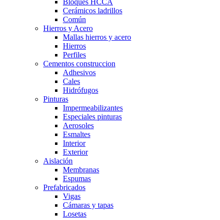
Bloques HCCA
Cerámicos ladrillos
Común
Hierros y Acero
Mallas hierros y acero
Hierros
Perfiles
Cementos construccion
Adhesivos
Cales
Hidrófugos
Pinturas
Impermeabilizantes
Especiales pinturas
Aerosoles
Esmaltes
Interior
Exterior
Aislación
Membranas
Espumas
Prefabricados
Vigas
Cámaras y tapas
Losetas