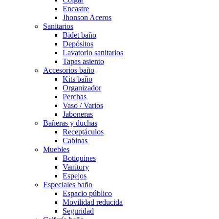
Encastre
Jhonson Aceros
Sanitarios
Bidet baño
Depósitos
Lavatorio sanitarios
Tapas asiento
Accesorios baño
Kits baño
Organizador
Perchas
Vaso / Varios
Jaboneras
Bañeras y duchas
Receptáculos
Cabinas
Muebles
Botiquines
Vanitory
Espejos
Especiales baño
Espacio público
Movilidad reducida
Seguridad