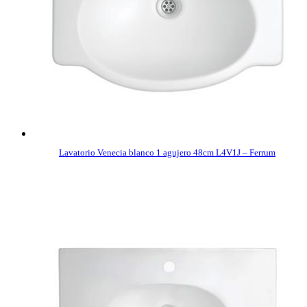
Lavatorio Venecia blanco 1 agujero 48cm L4V1J – Ferrum
COMPRAR