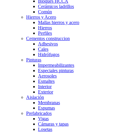
Bloques HCCA
Cerámicos ladrillos
Común
Hierros y Acero
Mallas hierros y acero
Hierros
Perfiles
Cementos construccion
Adhesivos
Cales
Hidrófugos
Pinturas
Impermeabilizantes
Especiales pinturas
Aerosoles
Esmaltes
Interior
Exterior
Aislación
Membranas
Espumas
Prefabricados
Vigas
Cámaras y tapas
Losetas