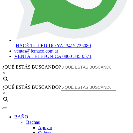
¡HACÉ TU PEDIDO YA! 3415 725080
ventas@femaco.com.ar
VENTA TELEFÓNICA 0800-345-0571
¿QUÉ ESTÁS BUSCANDO?
×
¿QUÉ ESTÁS BUSCANDO?
×
BAÑO
Bachas
Apoyar
Colgar