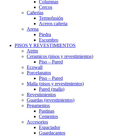
Columnas
Cercos
Cañerías
Termofusión
Aceros cañeria
Arena
Piedra
Escombro
PISOS Y REVESTIMIENTOS
Atrim
Ceramicos (pisos y revestimientos)
Piso – Pared
Ecowall
Porcelanatos
Piso – Pared
Malla (pisos y revestimientos)
Pared (malla)
Revestimientos
Guardas (revestimientos)
Pegamentos
Pastinas
Cementos
Accesorios
Espaciador
Guardacantos