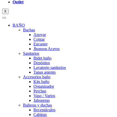
Outlet
X
BAÑO
Bachas
Apoyar
Colgar
Encastre
Jhonson Aceros
Sanitarios
Bidet baño
Depósitos
Lavatorio sanitarios
Tapas asiento
Accesorios baño
Kits baño
Organizador
Perchas
Vaso / Varios
Jaboneras
Bañeras y duchas
Receptáculos
Cabinas