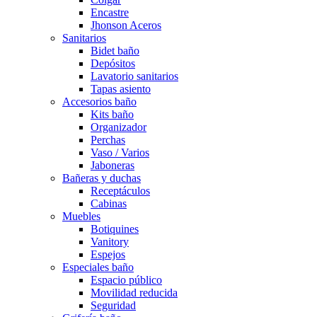
Encastre
Jhonson Aceros
Sanitarios
Bidet baño
Depósitos
Lavatorio sanitarios
Tapas asiento
Accesorios baño
Kits baño
Organizador
Perchas
Vaso / Varios
Jaboneras
Bañeras y duchas
Receptáculos
Cabinas
Muebles
Botiquines
Vanitory
Espejos
Especiales baño
Espacio público
Movilidad reducida
Seguridad