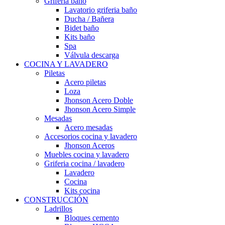
Grifería baño
Lavatorio griferia baño
Ducha / Bañera
Bidet baño
Kits baño
Spa
Válvula descarga
COCINA Y LAVADERO
Piletas
Acero piletas
Loza
Jhonson Acero Doble
Jhonson Acero Simple
Mesadas
Acero mesadas
Accesorios cocina y lavadero
Jhonson Aceros
Muebles cocina y lavadero
Griferia cocina / lavadero
Lavadero
Cocina
Kits cocina
CONSTRUCCIÓN
Ladrillos
Bloques cemento