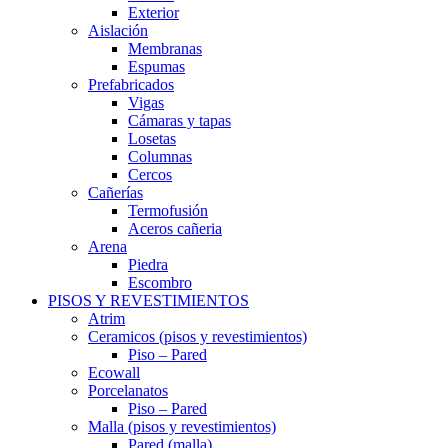
Exterior
Aislación
Membranas
Espumas
Prefabricados
Vigas
Cámaras y tapas
Losetas
Columnas
Cercos
Cañerías
Termofusión
Aceros cañeria
Arena
Piedra
Escombro
PISOS Y REVESTIMIENTOS
Atrim
Ceramicos (pisos y revestimientos)
Piso – Pared
Ecowall
Porcelanatos
Piso – Pared
Malla (pisos y revestimientos)
Pared (malla)