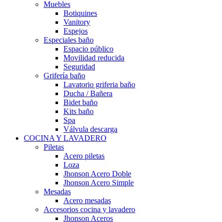
Muebles
Botiquines
Vanitory
Espejos
Especiales baño
Espacio público
Movilidad reducida
Seguridad
Grifería baño
Lavatorio griferia baño
Ducha / Bañera
Bidet baño
Kits baño
Spa
Válvula descarga
COCINA Y LAVADERO
Piletas
Acero piletas
Loza
Jhonson Acero Doble
Jhonson Acero Simple
Mesadas
Acero mesadas
Accesorios cocina y lavadero
Jhonson Aceros