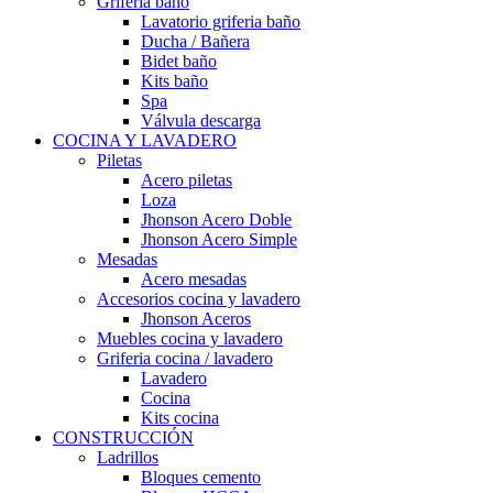
Grifería baño
Lavatorio griferia baño
Ducha / Bañera
Bidet baño
Kits baño
Spa
Válvula descarga
COCINA Y LAVADERO
Piletas
Acero piletas
Loza
Jhonson Acero Doble
Jhonson Acero Simple
Mesadas
Acero mesadas
Accesorios cocina y lavadero
Jhonson Aceros
Muebles cocina y lavadero
Griferia cocina / lavadero
Lavadero
Cocina
Kits cocina
CONSTRUCCIÓN
Ladrillos
Bloques cemento