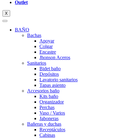
Outlet
X
BAÑO
Bachas
Apoyar
Colgar
Encastre
Jhonson Aceros
Sanitarios
Bidet baño
Depósitos
Lavatorio sanitarios
Tapas asiento
Accesorios baño
Kits baño
Organizador
Perchas
Vaso / Varios
Jaboneras
Bañeras y duchas
Receptáculos
Cabinas