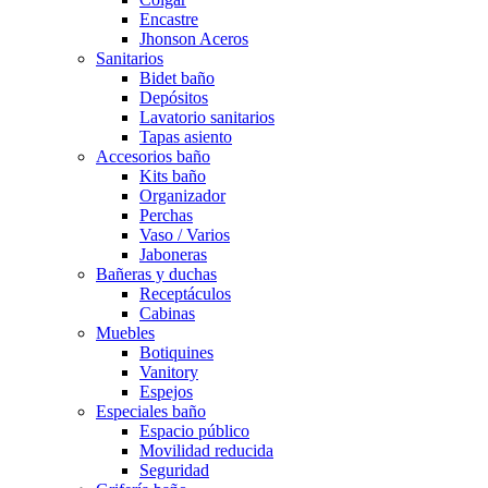
Encastre
Jhonson Aceros
Sanitarios
Bidet baño
Depósitos
Lavatorio sanitarios
Tapas asiento
Accesorios baño
Kits baño
Organizador
Perchas
Vaso / Varios
Jaboneras
Bañeras y duchas
Receptáculos
Cabinas
Muebles
Botiquines
Vanitory
Espejos
Especiales baño
Espacio público
Movilidad reducida
Seguridad