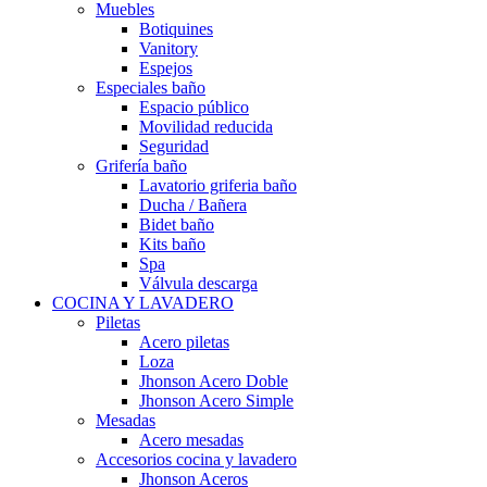
Muebles
Botiquines
Vanitory
Espejos
Especiales baño
Espacio público
Movilidad reducida
Seguridad
Grifería baño
Lavatorio griferia baño
Ducha / Bañera
Bidet baño
Kits baño
Spa
Válvula descarga
COCINA Y LAVADERO
Piletas
Acero piletas
Loza
Jhonson Acero Doble
Jhonson Acero Simple
Mesadas
Acero mesadas
Accesorios cocina y lavadero
Jhonson Aceros