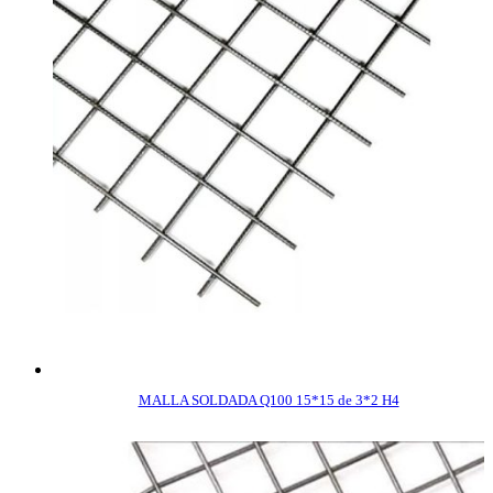
MALLA SOLDADA Q100 15*15 de 3*2 H4
COMPRAR