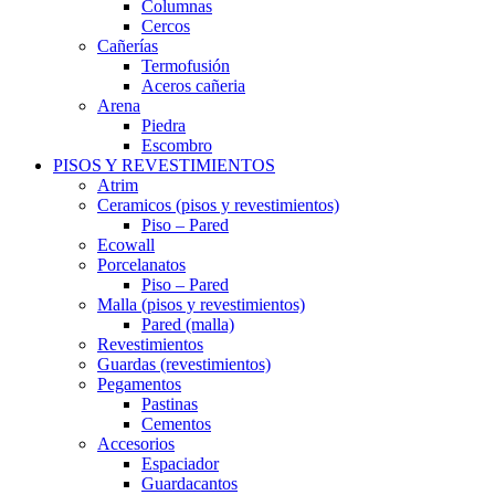
Columnas
Cercos
Cañerías
Termofusión
Aceros cañeria
Arena
Piedra
Escombro
PISOS Y REVESTIMIENTOS
Atrim
Ceramicos (pisos y revestimientos)
Piso – Pared
Ecowall
Porcelanatos
Piso – Pared
Malla (pisos y revestimientos)
Pared (malla)
Revestimientos
Guardas (revestimientos)
Pegamentos
Pastinas
Cementos
Accesorios
Espaciador
Guardacantos