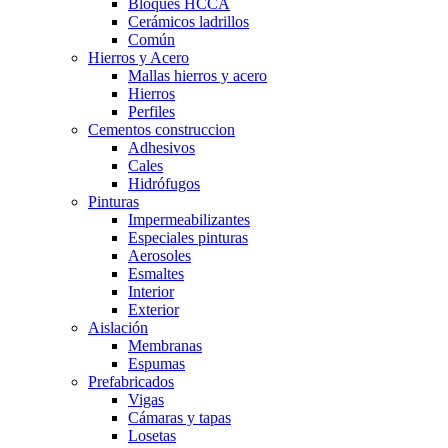
Bloques HCCA
Cerámicos ladrillos
Común
Hierros y Acero
Mallas hierros y acero
Hierros
Perfiles
Cementos construccion
Adhesivos
Cales
Hidrófugos
Pinturas
Impermeabilizantes
Especiales pinturas
Aerosoles
Esmaltes
Interior
Exterior
Aislación
Membranas
Espumas
Prefabricados
Vigas
Cámaras y tapas
Losetas