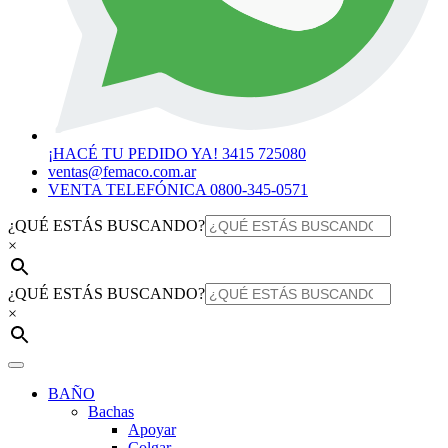
¡HACÉ TU PEDIDO YA! 3415 725080
ventas@femaco.com.ar
VENTA TELEFÓNICA 0800-345-0571
¿QUÉ ESTÁS BUSCANDO?
×
¿QUÉ ESTÁS BUSCANDO?
×
BAÑO
Bachas
Apoyar
Colgar