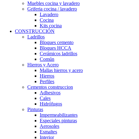
Muebles cocina y lavadero
Griferia cocina / lavadero
Lavadero
Cocina
Kits cocina
CONSTRUCCIÓN
Ladrillos
Bloques cemento
Bloques HCCA
Cerámicos ladrillos
Común
Hierros y Acero
Mallas hierros y acero
Hierros
Perfiles
Cementos construccion
Adhesivos
Cales
Hidrófugos
Pinturas
Impermeabilizantes
Especiales pinturas
Aerosoles
Esmaltes
Interior