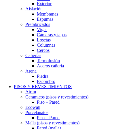
Exterior
Aislación
Membranas
Espumas
Prefabricados
Vigas
Cámaras y tapas
Losetas
Columnas
Cercos
Cañerías
Termofusión
Aceros cañeria
Arena
Piedra
Escombro
PISOS Y REVESTIMIENTOS
Atrim
Ceramicos (pisos y revestimientos)
Piso – Pared
Ecowall
Porcelanatos
Piso – Pared
Malla (pisos y revestimientos)
Pared (malla)