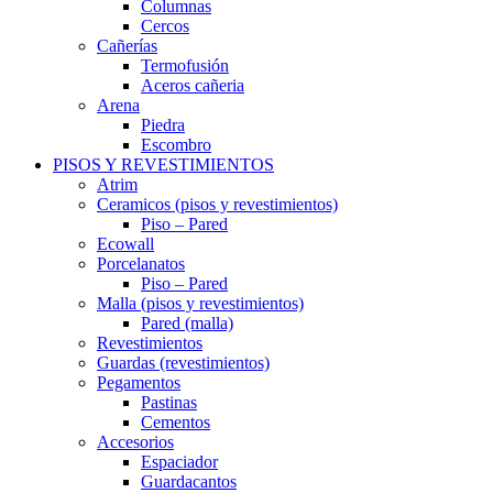
Columnas
Cercos
Cañerías
Termofusión
Aceros cañeria
Arena
Piedra
Escombro
PISOS Y REVESTIMIENTOS
Atrim
Ceramicos (pisos y revestimientos)
Piso – Pared
Ecowall
Porcelanatos
Piso – Pared
Malla (pisos y revestimientos)
Pared (malla)
Revestimientos
Guardas (revestimientos)
Pegamentos
Pastinas
Cementos
Accesorios
Espaciador
Guardacantos