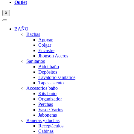
Outlet
X
BAÑO
Bachas
Apoyar
Colgar
Encastre
Jhonson Aceros
Sanitarios
Bidet baño
Depósitos
Lavatorio sanitarios
Tapas asiento
Accesorios baño
Kits baño
Organizador
Perchas
Vaso / Varios
Jaboneras
Bañeras y duchas
Receptáculos
Cabinas