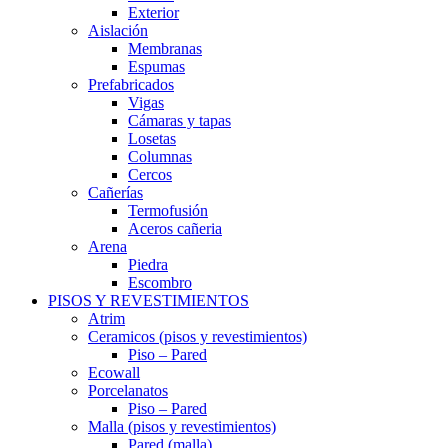
Exterior
Aislación
Membranas
Espumas
Prefabricados
Vigas
Cámaras y tapas
Losetas
Columnas
Cercos
Cañerías
Termofusión
Aceros cañeria
Arena
Piedra
Escombro
PISOS Y REVESTIMIENTOS
Atrim
Ceramicos (pisos y revestimientos)
Piso – Pared
Ecowall
Porcelanatos
Piso – Pared
Malla (pisos y revestimientos)
Pared (malla)