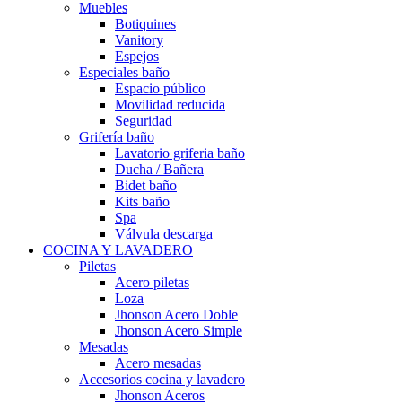
Muebles
Botiquines
Vanitory
Espejos
Especiales baño
Espacio público
Movilidad reducida
Seguridad
Grifería baño
Lavatorio griferia baño
Ducha / Bañera
Bidet baño
Kits baño
Spa
Válvula descarga
COCINA Y LAVADERO
Piletas
Acero piletas
Loza
Jhonson Acero Doble
Jhonson Acero Simple
Mesadas
Acero mesadas
Accesorios cocina y lavadero
Jhonson Aceros