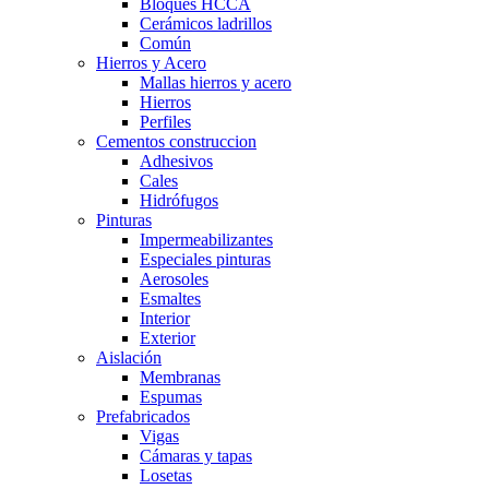
Bloques HCCA
Cerámicos ladrillos
Común
Hierros y Acero
Mallas hierros y acero
Hierros
Perfiles
Cementos construccion
Adhesivos
Cales
Hidrófugos
Pinturas
Impermeabilizantes
Especiales pinturas
Aerosoles
Esmaltes
Interior
Exterior
Aislación
Membranas
Espumas
Prefabricados
Vigas
Cámaras y tapas
Losetas