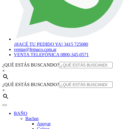
¡HACÉ TU PEDIDO YA! 3415 725080
ventas@femaco.com.ar
VENTA TELEFÓNICA 0800-345-0571
¿QUÉ ESTÁS BUSCANDO?
×
¿QUÉ ESTÁS BUSCANDO?
×
BAÑO
Bachas
Apoyar
Colgar