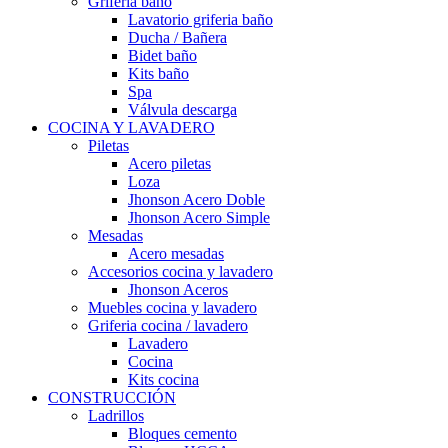
Grifería baño
Lavatorio griferia baño
Ducha / Bañera
Bidet baño
Kits baño
Spa
Válvula descarga
COCINA Y LAVADERO
Piletas
Acero piletas
Loza
Jhonson Acero Doble
Jhonson Acero Simple
Mesadas
Acero mesadas
Accesorios cocina y lavadero
Jhonson Aceros
Muebles cocina y lavadero
Griferia cocina / lavadero
Lavadero
Cocina
Kits cocina
CONSTRUCCIÓN
Ladrillos
Bloques cemento