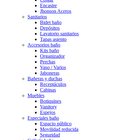
Encastre
Jhonson Aceros
Sanitarios
Bidet baño
Depósitos
Lavatorio sanitarios
Tapas asiento
Accesorios baño
Kits baño
Organizador
Perchas
Vaso / Varios
Jaboneras
Bañeras y duchas
Receptáculos
Cabinas
Muebles
Botiquines
Vanitory
Espejos
Especiales baño
Espacio público
Movilidad reducida
Seguridad