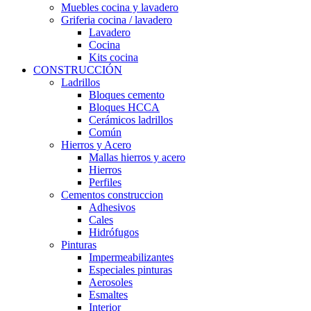
Muebles cocina y lavadero
Griferia cocina / lavadero
Lavadero
Cocina
Kits cocina
CONSTRUCCIÓN
Ladrillos
Bloques cemento
Bloques HCCA
Cerámicos ladrillos
Común
Hierros y Acero
Mallas hierros y acero
Hierros
Perfiles
Cementos construccion
Adhesivos
Cales
Hidrófugos
Pinturas
Impermeabilizantes
Especiales pinturas
Aerosoles
Esmaltes
Interior