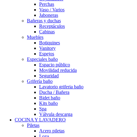
Perchas
Vaso / Varios
Jaboneras
Bañeras y duchas
Receptáculos
Cabinas
Muebles
Botiquines
Vanitory
Espejos
Especiales baño
Espacio público
Movilidad reducida
Seguridad
Grifería baño
Lavatorio griferia baño
Ducha / Bañera
Bidet baño
Kits baño
Spa
Válvula descarga
COCINA Y LAVADERO
Piletas
Acero piletas
Loza