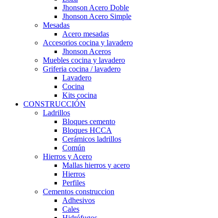
Jhonson Acero Doble
Jhonson Acero Simple
Mesadas
Acero mesadas
Accesorios cocina y lavadero
Jhonson Aceros
Muebles cocina y lavadero
Griferia cocina / lavadero
Lavadero
Cocina
Kits cocina
CONSTRUCCIÓN
Ladrillos
Bloques cemento
Bloques HCCA
Cerámicos ladrillos
Común
Hierros y Acero
Mallas hierros y acero
Hierros
Perfiles
Cementos construccion
Adhesivos
Cales
Hidrófugos