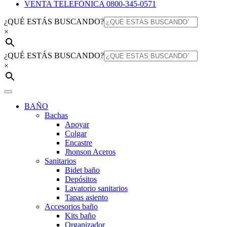
VENTA TELEFÓNICA 0800-345-0571
¿QUÉ ESTÁS BUSCANDO?
×
¿QUÉ ESTÁS BUSCANDO?
×
BAÑO
Bachas
Apoyar
Colgar
Encastre
Jhonson Aceros
Sanitarios
Bidet baño
Depósitos
Lavatorio sanitarios
Tapas asiento
Accesorios baño
Kits baño
Organizador