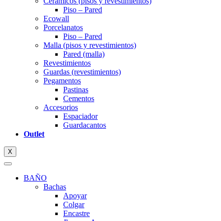
Ceramicos (pisos y revestimientos)
Piso – Pared
Ecowall
Porcelanatos
Piso – Pared
Malla (pisos y revestimientos)
Pared (malla)
Revestimientos
Guardas (revestimientos)
Pegamentos
Pastinas
Cementos
Accesorios
Espaciador
Guardacantos
Outlet
X
BAÑO
Bachas
Apoyar
Colgar
Encastre