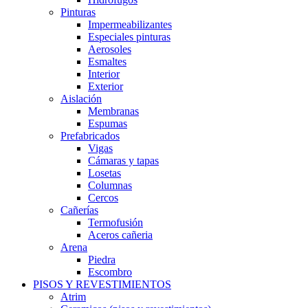
Pinturas
Impermeabilizantes
Especiales pinturas
Aerosoles
Esmaltes
Interior
Exterior
Aislación
Membranas
Espumas
Prefabricados
Vigas
Cámaras y tapas
Losetas
Columnas
Cercos
Cañerías
Termofusión
Aceros cañeria
Arena
Piedra
Escombro
PISOS Y REVESTIMIENTOS
Atrim