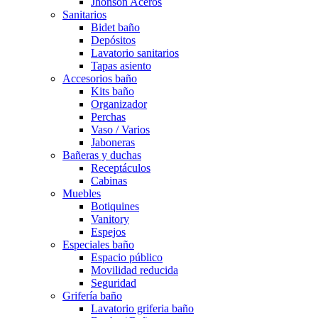
Jhonson Aceros
Sanitarios
Bidet baño
Depósitos
Lavatorio sanitarios
Tapas asiento
Accesorios baño
Kits baño
Organizador
Perchas
Vaso / Varios
Jaboneras
Bañeras y duchas
Receptáculos
Cabinas
Muebles
Botiquines
Vanitory
Espejos
Especiales baño
Espacio público
Movilidad reducida
Seguridad
Grifería baño
Lavatorio griferia baño